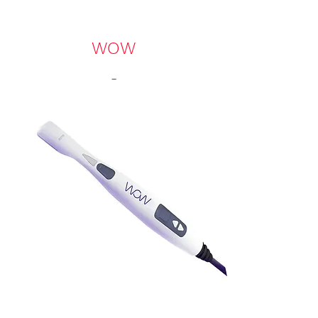
WOW
-